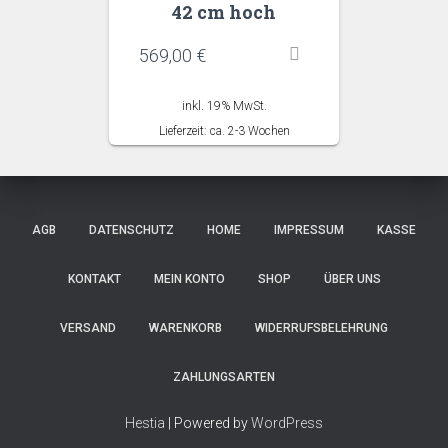
42 cm hoch
569,00
€
inkl. 19% MwSt.
Lieferzeit: ca. 2-3 Wochen
AGB
DATENSCHUTZ
HOME
IMPRESSUM
KASSE
KONTAKT
MEIN KONTO
SHOP
ÜBER UNS
VERSAND
WARENKORB
WIDERRUFSBELEHRUNG
ZAHLUNGSARTEN
Hestia
| Powered by
WordPress