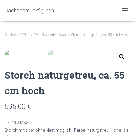
Dachschmuckfiguren
N
A
V
I
Startseite
/
Tiere
/
Gockel & andere Vögel
/ Storch naturgetreu, ca. 55 cm hoch
G
A
T
I
O
N
Storch naturgetreu, ca. 55
U
M
S
cm hoch
C
H
A
595,00
€
L
T
E
inkl. 19% MwSt.
N
Storch mit oder ohne Nest möglich, Farbe naturgetreu, Höhe ca.