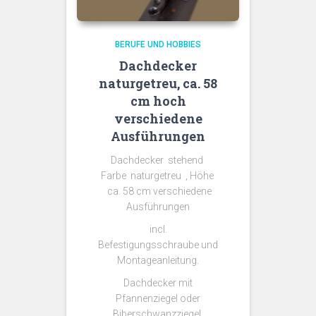
BERUFE UND HOBBIES
Dachdecker
naturgetreu, ca. 58
cm hoch
verschiedene
Ausführungen
Dachdecker stehend
Farbe naturgetreu , Höhe
ca. 58 cm verschiedene
Ausführungen
incl.
Befestigungsschraube und
Montageanleitung.
Dachdecker mit
Pfannenziegel oder
Biberschwanzziegel