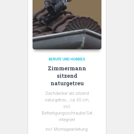
BERUFE UND HOBBIES
Zimmermann
sitzend
naturgetreu
Dachdecker als sitzend
naturgetreu , ca. 65 cm,
incl.
Befestigungsschraube/Set
integriert
incl. Montageanleitung.