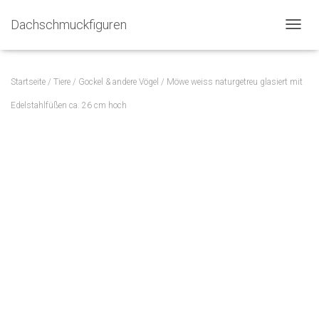
Dachschmuckfiguren
N
A
V
I
Startseite
/
Tiere
/
Gockel & andere Vögel
/ Möwe weiss naturgetreu glasiert mit
G
A
Edelstahlfüßen ca. 26 cm hoch
T
I
O
N
U
M
S
C
H
A
L
T
E
N