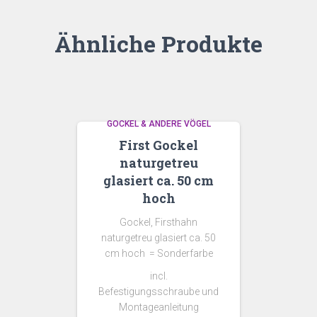
Ähnliche Produkte
GOCKEL & ANDERE VÖGEL
First Gockel
naturgetreu
glasiert ca. 50 cm
hoch
Gockel, Firsthahn
naturgetreu glasiert ca. 50
cm hoch = Sonderfarbe
incl.
Befestigungsschraube und
Montageanleitung