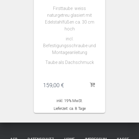
Firsttaube weiss
naturgetreu glasiert mit
Edelstahlfüßen ca. 30 cm
hoch
incl.
Befestigungsschraube und
Montageanleitung
Taube als Dachschmuck
159,00
€
inkl. 19% MwSt.
Lieferzeit: ca. 8 Tage