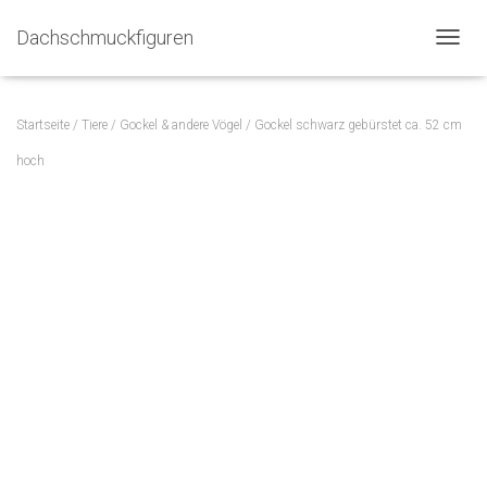
Dachschmuckfiguren
N
A
V
I
Startseite
/
Tiere
/
Gockel & andere Vögel
/ Gockel schwarz gebürstet ca. 52 cm
G
A
hoch
T
I
O
N
U
M
S
C
H
A
L
T
E
N