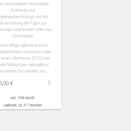
es verwendeten Firstziegels
(Fabrikat und
ypenbezeichnung) und die
Blickrichtung der Figur zur
malen oder breiten Seite des
Firstziegels
ie Firstfigur gibt es auch in
gobenfarben (rot,braun oder
hwarz Mehrpreis 22 €) oder
ehrfarbig bzw. naturgetreu
am besten Sie senden uns …
5,00
€
inkl. 19% MwSt.
Lieferzeit: ca. 5-7 Wochen