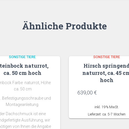
Ähnliche Produkte
SONSTIGE TIERE
SONSTIGE TIERE
teinbock naturrot,
Hirsch springen
ca. 50 cm hoch
naturrot, ca. 45 c
hoch
inbock Farbe naturrot, Höhe
ca. 50 cm
639,00
€
l. Befestigungsschraube und
Montageanleitung.
inkl. 19% MwSt.
der Dachschmuck ist eine
Lieferzeit: ca. 5-7 Wochen
ndgefertigte Ausführung, wir
ötigen von Ihnen die Angabe