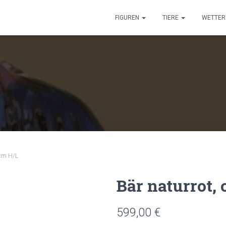
FIGUREN
TIERE
WETTER
 cm H/L
Bär naturrot, 
599,00
€