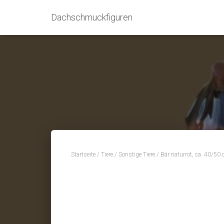
Dachschmuckfiguren
Startseite
/
Tiere
/
Sonstige Tiere
/ Bär naturrot, ca. 40/50