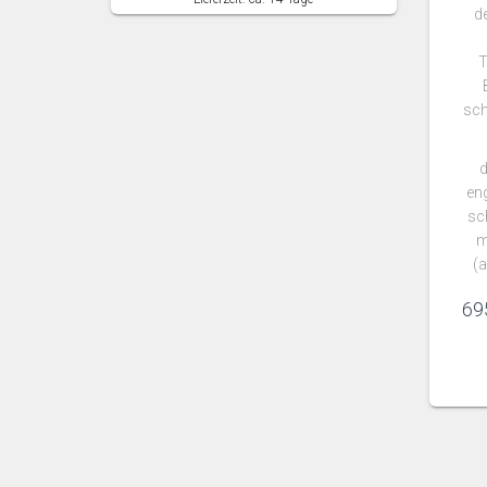
d
T
sch
d
en
sc
m
(
69