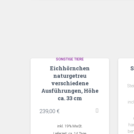
SONSTIGE TIERE
Eichhörnchen
S
naturgetreu
verschiedene
Ste
Ausführungen, Höhe
ca. 33 cm
inc
239,00
€
ha
inkl. 19% MwSt.
ben
Lieferzeit: ca. 14 Tage